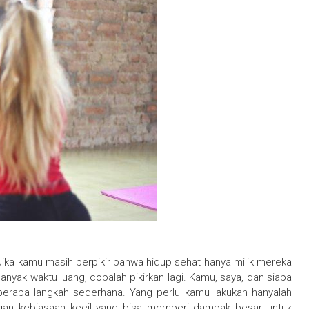
? Jika kamu masih berpikir bahwa hidup sehat hanya milik mereka
anyak waktu luang, cobalah pikirkan lagi. Kamu, saya, dan siapa
erapa langkah sederhana. Yang perlu kamu lakukan hanyalah
gan kebiasaan kecil yang bisa memberi dampak besar untuk