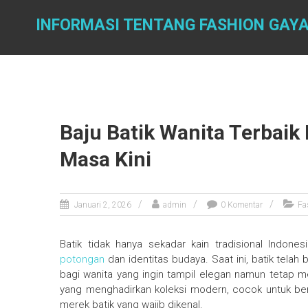
Skip
to
INFORMASI TENTANG FASHION GAYA
content
Baju Batik Wanita Terbaik
Masa Kini
Januari 2, 2026
admin
0 Komentar
Fa
Batik tidak hanya sekadar kain tradisional Indonesi
potongan
dan identitas budaya. Saat ini, batik telah
bagi wanita yang ingin tampil elegan namun tetap me
yang menghadirkan koleksi modern, cocok untuk ber
merek batik yang wajib dikenal.