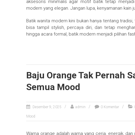
aksesoris minimalis agar motif batik tetap menjad
modern yang elegan. Jangan lupa, kenyamanan kain ju
Batik wanita modern kini bukan hanya tentang tradisi
bisa tampil stylish, percaya diri, dan tetap mengha
hingga acara formal, batik modern menjadi pilihan fas
Baju Orange Tak Pernah Sa
Semua Mood
Desember 9, 2025
admin
0 Komentar
Mood
Warna orange adalah warna yang ceria, energik, da