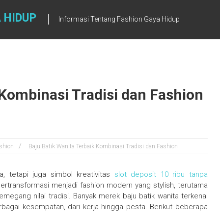
 HIDUP
Informasi Tentang Fashion Gaya Hidup
 Kombinasi Tradisi dan Fashion
shion
Baju Batik Wanita Terbaik Kombinasi Tradisi dan Fashion
a, tetapi juga simbol kreativitas
slot deposit 10 ribu tanpa
 bertransformasi menjadi fashion modern yang stylish, terutama
megang nilai tradisi. Banyak merek baju batik wanita terkenal
bagai kesempatan, dari kerja hingga pesta. Berikut beberapa