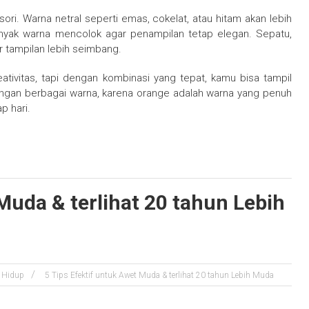
ori. Warna netral seperti emas, cokelat, atau hitam akan lebih
anyak warna mencolok agar penampilan tetap elegan. Sepatu,
ar tampilan lebih seimbang.
vitas, tapi dengan kombinasi yang tepat, kamu bisa tampil
engan berbagai warna, karena orange adalah warna yang penuh
p hari.
Muda & terlihat 20 tahun Lebih
 Hidup
5 Tips Efektif untuk Awet Muda & terlihat 20 tahun Lebih Muda