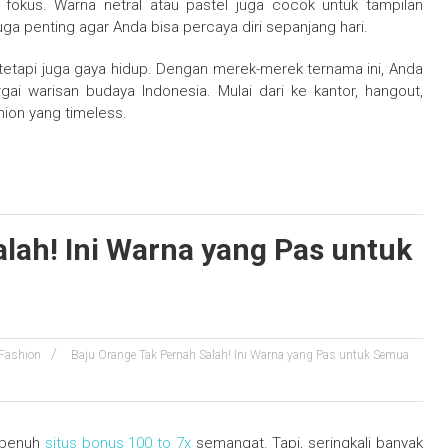
i fokus. Warna netral atau pastel juga cocok untuk tampilan
ga penting agar Anda bisa percaya diri sepanjang hari.
, tetapi juga gaya hidup. Dengan merek-merek ternama ini, Anda
rgai warisan budaya Indonesia. Mulai dari ke kantor, hangout,
hion yang timeless.
lah! Ini Warna yang Pas untuk
Fashion
Baju Orange Tak Pernah Salah! Ini Warna yang Pas untuk Semua
n penuh
situs bonus 100 to 7x
semangat. Tapi, seringkali banyak