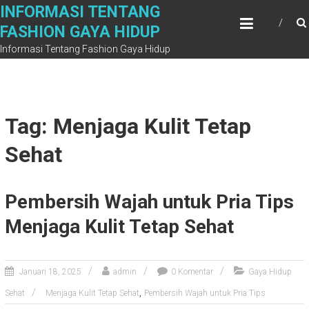
Skip
INFORMASI TENTANG
to
FASHION GAYA HIDUP
content
Informasi Tentang Fashion Gaya Hidup
Tag: Menjaga Kulit Tetap
Sehat
Pembersih Wajah untuk Pria Tips
Menjaga Kulit Tetap Sehat
Januari 18, 2025
admin
0 Komentar
Gaya Hidup
,
Sehat
Menjaga Kulit Tetap Sehat
Pembersih Wajah untuk Pria Tips