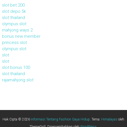
slot bet 200
slot depo 5k
slot thailand
olympus slot
mahjong ways 2
bonus new member
princess slot
olympus slot
slot
slot
slot bonus 100
slot thailand
rajamahjong slot
Hak Cipta © 2026
Informasi Tentang Fashion Gaya Hidup
. Tema:
Himalayas
oleh
ThemeGrill. Dipersembahkan oleh
WordPress
.