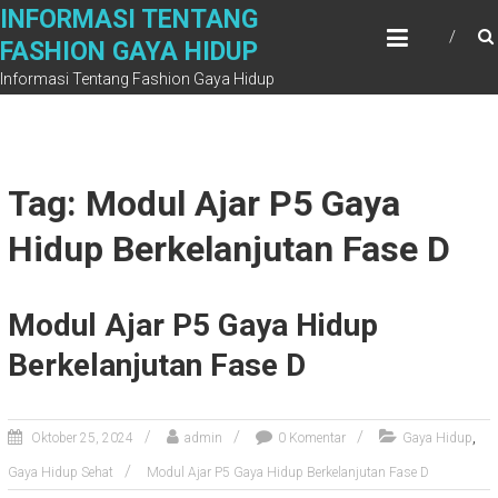
Skip
INFORMASI TENTANG
to
FASHION GAYA HIDUP
content
Informasi Tentang Fashion Gaya Hidup
Tag: Modul Ajar P5 Gaya
Hidup Berkelanjutan Fase D
Modul Ajar P5 Gaya Hidup
Berkelanjutan Fase D
,
Oktober 25, 2024
admin
0 Komentar
Gaya Hidup
Gaya Hidup Sehat
Modul Ajar P5 Gaya Hidup Berkelanjutan Fase D