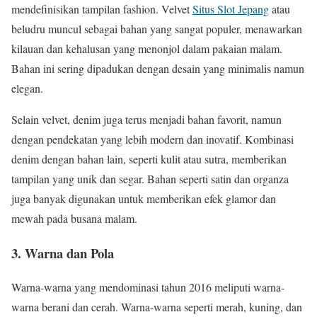
mendefinisikan tampilan fashion. Velvet
Situs Slot Jepang
atau
beludru muncul sebagai bahan yang sangat populer, menawarkan
kilauan dan kehalusan yang menonjol dalam pakaian malam.
Bahan ini sering dipadukan dengan desain yang minimalis namun
elegan.
Selain velvet, denim juga terus menjadi bahan favorit, namun
dengan pendekatan yang lebih modern dan inovatif. Kombinasi
denim dengan bahan lain, seperti kulit atau sutra, memberikan
tampilan yang unik dan segar. Bahan seperti satin dan organza
juga banyak digunakan untuk memberikan efek glamor dan
mewah pada busana malam.
3. Warna dan Pola
Warna-warna yang mendominasi tahun 2016 meliputi warna-
warna berani dan cerah. Warna-warna seperti merah, kuning, dan