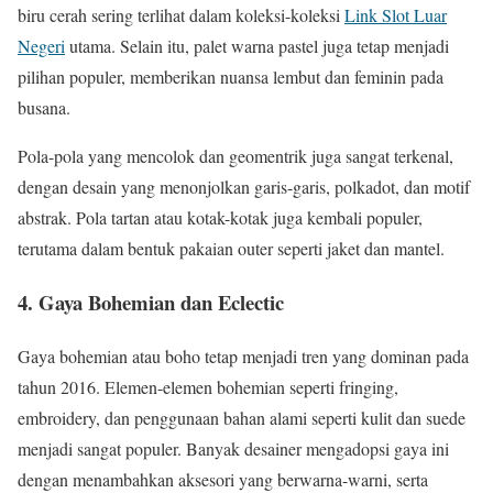
biru cerah sering terlihat dalam koleksi-koleksi
Link Slot Luar
Negeri
utama. Selain itu, palet warna pastel juga tetap menjadi
pilihan populer, memberikan nuansa lembut dan feminin pada
busana.
Pola-pola yang mencolok dan geomentrik juga sangat terkenal,
dengan desain yang menonjolkan garis-garis, polkadot, dan motif
abstrak. Pola tartan atau kotak-kotak juga kembali populer,
terutama dalam bentuk pakaian outer seperti jaket dan mantel.
4. Gaya Bohemian dan Eclectic
Gaya bohemian atau boho tetap menjadi tren yang dominan pada
tahun 2016. Elemen-elemen bohemian seperti fringing,
embroidery, dan penggunaan bahan alami seperti kulit dan suede
menjadi sangat populer. Banyak desainer mengadopsi gaya ini
dengan menambahkan aksesori yang berwarna-warni, serta