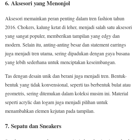
6. Aksesori yang Menonjol
Aksesori memainkan peran penting dalam tren fashion tahun
2016. Chokers, kalung ketat di leher, menjadi salah satu aksesori
yang sangat populer, memberikan tampilan yang edgy dan
modern. Selain itu, anting-anting besar dan statement earrings
juga menjadi tren utama, sering dipadukan dengan gaya busana
yang lebih sederhana untuk menciptakan keseimbangan.
Tas dengan desain unik dan berani juga menjadi tren. Bentuk-
bentuk yang tidak konvensional, seperti tas berbentuk bulat atau
geometris, sering ditemukan dalam koleksi musim ini. Material
seperti acrylic dan logam juga menjadi pilihan untuk
menambahkan elemen kejutan pada tampilan.
7. Sepatu dan Sneakers