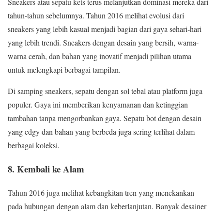
Sneakers atau sepatu kets terus melanjutkan dominasi mereka dari
tahun-tahun sebelumnya. Tahun 2016 melihat evolusi dari
sneakers yang lebih kasual menjadi bagian dari gaya sehari-hari
yang lebih trendi. Sneakers dengan desain yang bersih, warna-
warna cerah, dan bahan yang inovatif menjadi pilihan utama
untuk melengkapi berbagai tampilan.
Di samping sneakers, sepatu dengan sol tebal atau platform juga
populer. Gaya ini memberikan kenyamanan dan ketinggian
tambahan tanpa mengorbankan gaya. Sepatu bot dengan desain
yang edgy dan bahan yang berbeda juga sering terlihat dalam
berbagai koleksi.
8. Kembali ke Alam
Tahun 2016 juga melihat kebangkitan tren yang menekankan
pada hubungan dengan alam dan keberlanjutan. Banyak desainer